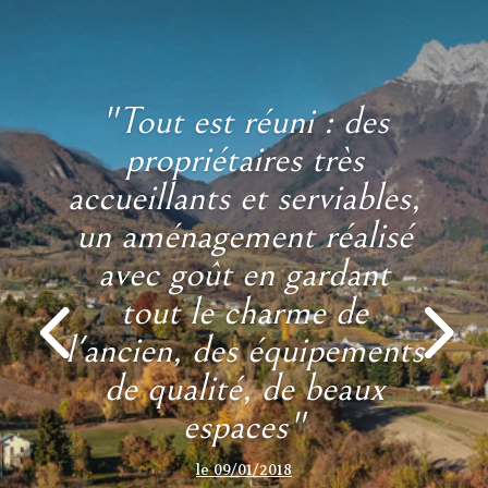
"Tout est réuni : des
propriétaires très
accueillants et serviables,
un aménagement réalisé
avec goût en gardant
tout le charme de
l'ancien, des équipements
de qualité, de beaux
espaces"
le 09/01/2018