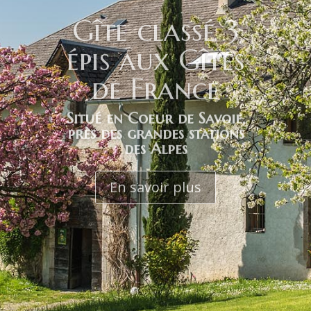
Gîte classé 3
épis aux Gîtes
de France
Situé en Coeur de Savoie,
près des grandes stations
des Alpes
En savoir plus