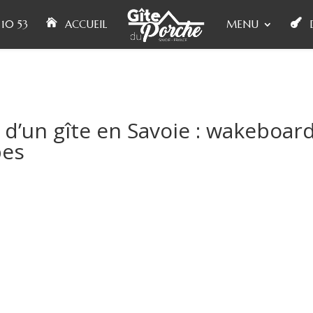
10 53
ACCUEIL
MENU
 d’un gîte en Savoie : wakeboar
pes